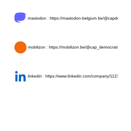
mastodon : https://mastodon-belgium.be/@capdemocra
mobilizon : https://mobilizon.be/@cap_democratie_et_
linkedin : https://www.linkedin.com/company/112305959