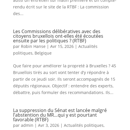
aussi un entretien sur matin première et un compte-
rendu écrit sur le site de la RTBF : La commission
des...
Les Commissions délibératives avec des
citoyens bruxellois ont-elles été écoutées
ensuite par les politiques ? (RTBF)
par
Robin Hanse
|
Avr 15, 2026
|
Actualités
politiques
,
Belgique
Que faire pour améliorer la propreté à Bruxelles ? 45
Bruxellois tirés au sort vont tenter d’y répondre à
partir de ce jeudi soir. Ils seront accompagnés de 15
députés régionaux. Objectif : entendre des experts,
débattre, puis formuler des recommandations. Ils...
La suppression du Sénat est lancée malgré
l’abstention du MR…qui y est pourtant
favorable (RTBF)
par
admin
|
Avr 3, 2026
|
Actualités politiques
,